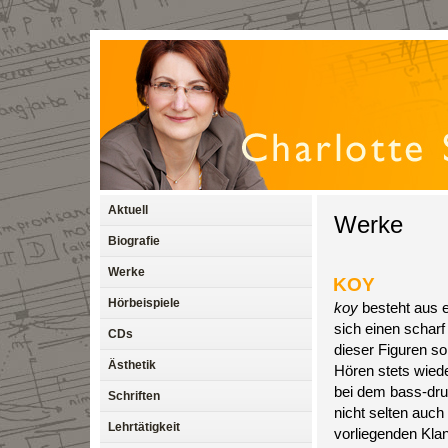
Aktuell
Werke
Biografie
Werke
KOY
Hörbeispiele
koy
besteht aus 
sich einen schar
CDs
dieser Figuren so
Ästhetik
Hören stets wiede
bei dem bass-dru
Schriften
nicht selten auch
Lehrtätigkeit
vorliegenden Klan