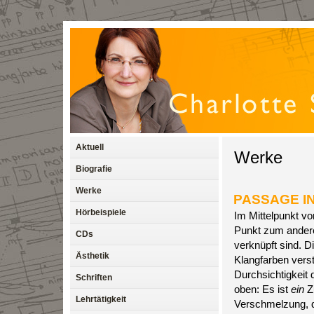
Aktuell
Werke
Biografie
Werke
PASSAGE I
Hörbeispiele
Im Mittelpunkt v
Punkt zum anderen
CDs
verknüpft sind. 
Ästhetik
Klangfarben vers
Durchsichtigkeit 
Schriften
oben: Es ist
ein
Zu
Lehrtätigkeit
Verschmelzung, di