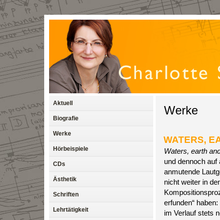
Aktuell
Werke
Biografie
Werke
WATERS, EA
Hörbeispiele
Waters, earth and
und dennoch auf ä
CDs
anmutende Lautge
Ästhetik
nicht weiter in de
Kompositionsproz
Schriften
erfunden“ haben:
Lehrtätigkeit
im Verlauf stets 