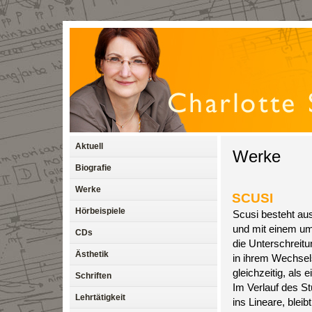
Aktuell
Werke
Biografie
Werke
SCUSI
Hörbeispiele
Scusi besteht au
und mit einem um
CDs
die Unterschreitu
Ästhetik
in ihrem Wechsel
gleichzeitig, als 
Schriften
Im Verlauf des S
Lehrtätigkeit
ins Lineare, blei