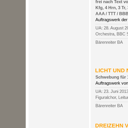
frei nach Text 
Kfg, 4 Hrn, 3 Tr
AAA / TTT / BBB
Auftragswerk de
UA: 28. August 
Orchestra, BBC S
Bärenreiter BA
LICHT UND N
Schwebung für 
Auftragswerk von
UA: 23. Juni 201
Figuralchor, Leit
Bärenreiter BA
DREIZEHN V