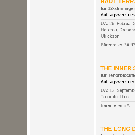
HAUT TERRAI
für 12-stimmige
Auftragswerk de
UA: 26. Februar 
Hellerau, Dresd
Ulrickson
Bärenreiter BA 9
THE INNER 
für Tenorblockfl
Auftragswerk der
UA: 12. Septembe
Tenorblockflöte
Bärenreiter BA
THE LONG D