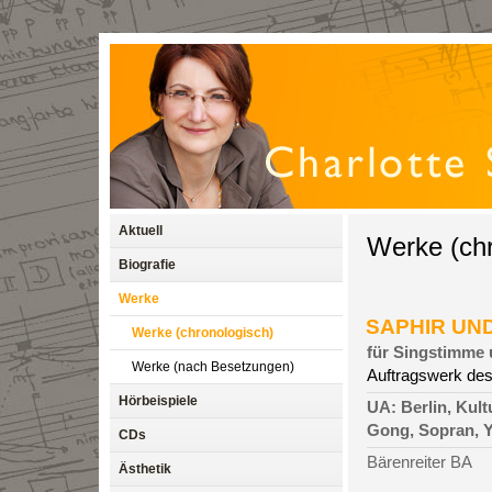
Aktuell
Werke (chr
Biografie
Werke
SAPHIR UND 
Werke (chronologisch)
für Singstimme 
Werke (nach Besetzungen)
Auftragswerk des
Hörbeispiele
UA: Berlin, Kul
Gong, Sopran, Y
CDs
Bärenreiter BA
Ästhetik