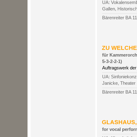
UA: Vokalensembl
Gallen, Historisc
Bärenreiter BA 1
ZU WELCHER
für Kammerorches
5-3-2-2-1)
Auftragswerk der
UA: Sinfoniekonz
Janicke, Theater 
Bärenreiter BA 1
GLASHAUS, 2
for vocal perfor