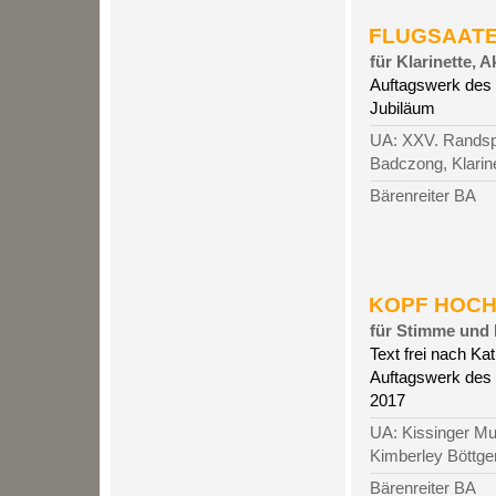
FLUGSAATEN,
für Klarinette, 
Auftagswerk des
Jubiläum
UA: XXV. Randspie
Badczong, Klarine
Bärenreiter BA
KOPF HOCH L
für Stimme und 
Text frei nach Ka
Auftagswerk des 
2017
UA: Kissinger Mu
Kimberley Böttger
Bärenreiter BA