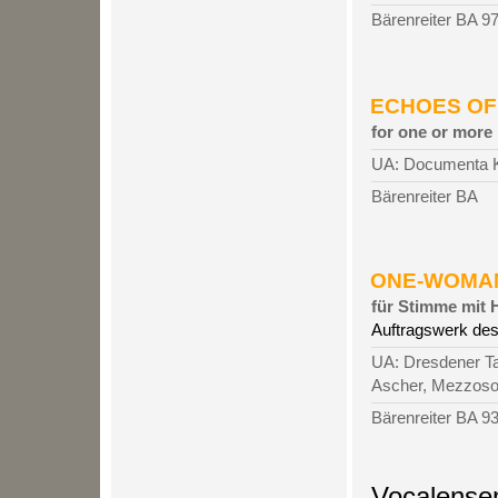
Bärenreiter BA 9
ECHOES OF O’
for one or more
UA: Documenta Ka
Bärenreiter BA
ONE-WOMAN-
für Stimme mit
Auftragswerk des
UA: Dresdener Ta
Ascher, Mezzosop
Bärenreiter BA 9
Vocalense