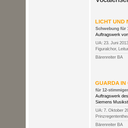
LICHT UND N
Schwebung für 1
Auftragswerk von
UA: 23. Juni 201
Figuralchor, Leit
Bärenreiter BA
GUARDA IN G
für 12-stimmige
Auftragswerk des
Siemens Musiksti
UA: 7. Oktober 2
Prinzregententh
Bärenreiter BA