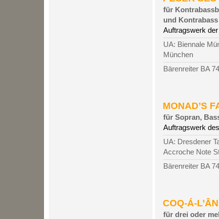
für Kontrabassbl
und Kontrabass
Auftragswerk de
UA: Biennale Mün
München
Bärenreiter BA 7
MONAD’S FAC
für Sopran, Bass
Auftragswerk des
UA: Dresdener Ta
Accroche Note S
Bärenreiter BA 7
COQ-Á-L’ÂNE
für drei oder m