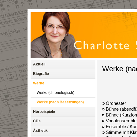
Aktuell
Werke (na
Biografie
Werke
Werke (chronologisch)
Werke (nach Besetzungen)
Orchester
Bühne (abendfü
Hörbeispiele
Bühne (Kurzfo
Vocalensemble 
CDs
Ensemble / K
Ästhetik
Stimme mit Kla