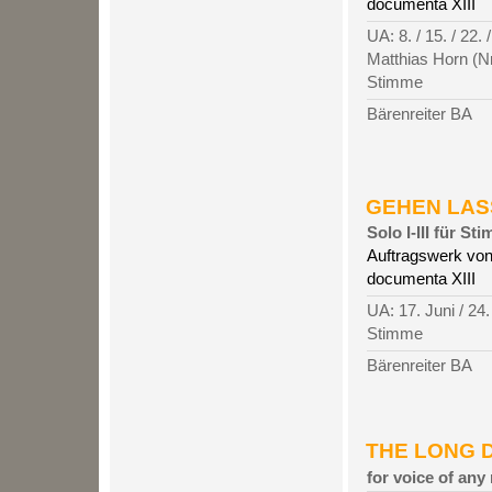
documenta XIII
UA: 8. / 15. / 22.
Matthias Horn (Nr.
Stimme
Bärenreiter BA
GEHEN LASSE
Solo I-III für S
Auftragswerk von
documenta XIII
UA: 17. Juni / 24
Stimme
Bärenreiter BA
THE LONG D
for voice of any