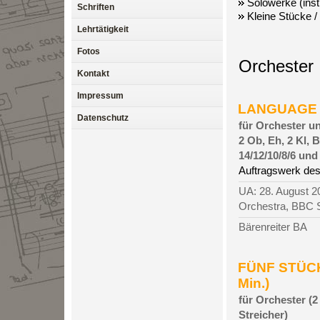
Solowerke (inst
Schriften
Kleine Stücke
/
Lehrtätigkeit
Fotos
Orchester
Kontakt
Impressum
LANGUAGE OF
Datenschutz
für Orchester u
2 Ob, Eh, 2 Kl, B
14/12/10/8/6 un
Auftragswerk de
UA: 28. August 
Orchestra, BBC S
Bärenreiter BA
FÜNF STÜCK
Min.)
für Orchester (2 
Streicher)